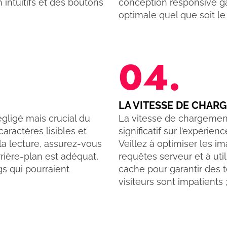
intuitifs et des boutons
conception responsive ga
optimale quel que soit le d
04.
LA VITESSE DE CHAR
égligé mais crucial du
La vitesse de chargement
aractères lisibles et
significatif sur l’expérien
la lecture, assurez-vous
Veillez à optimiser les i
arrière-plan est adéquat,
requêtes serveur et à uti
gs qui pourraient
cache pour garantir des
visiteurs sont impatient